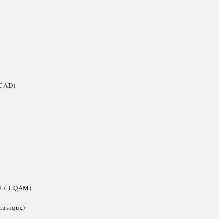
SCAD)
al / UQAM)
musique)