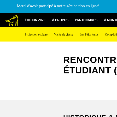
Merci d'avoir participé à notre 49e édition en ligne!
ÉDITION 2020
À PROPOS
PARTENAIRES
À MONT
Projection scolaire
Visite de classe
Les P'tits loups
Compétiti
RENCONTR
ÉTUDIANT 