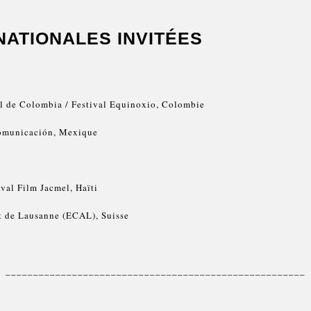
NATIONALES INVITÉES
l de Colombia / Festival Equinoxio, Colombie
Comunicación, Mexique
ival Film Jacmel, Haïti
rt de Lausanne (ECAL), Suisse
______________________________________________________