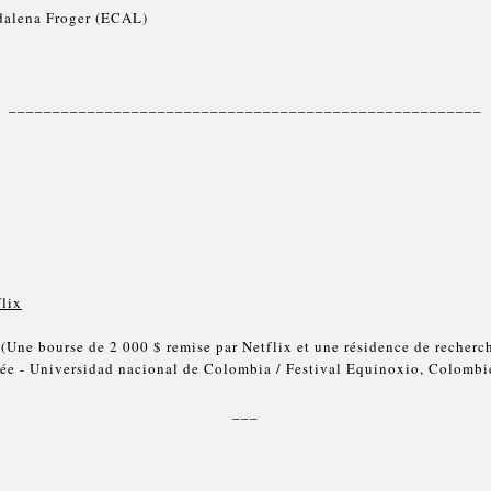
alena Froger (ECAL)
______________________________________________________
flix
(Une bourse de 2 000 $ remise par Netflix et une résidence de recherch
itée - Universidad nacional de Colombia / Festival Equinoxio, Colombi
___