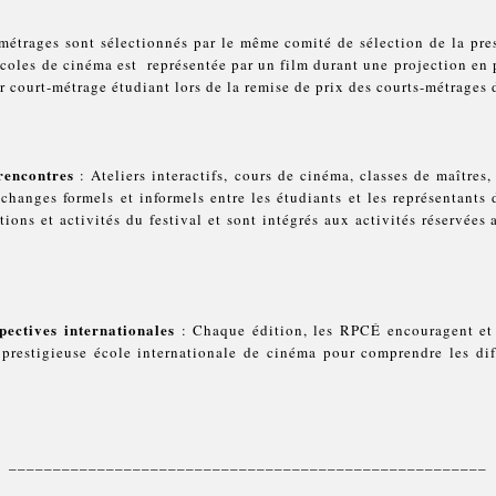
métrages sont sélectionnés par le même comité de sélection de la pre
oles de cinéma est représentée par un film durant une projection en p
r court-métrage étudiant lors de la remise de prix des courts-métrage
 rencontres
: Ateliers interactifs, cours de cinéma, classes de maîtres
échanges formels et informels entre les étudiants et les représentants 
tions et activités du festival et sont intégrés aux activités réservées
spectives internationales
: Chaque édition, les RPCÉ encouragent et 
 prestigieuse école internationale de cinéma pour comprendre les dif
______________________________________________________